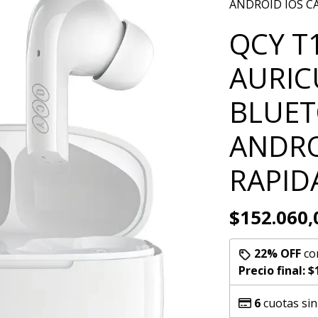
ANDROID IOS C
QCY T
AURIC
BLUET
ANDRO
RAPID
$152.060,
22% OFF
co
Precio final:
$
6
cuotas sin