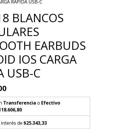
ARGA RAPIDA USB-C
18 BLANCOS
ULARES
OOTH EARBUDS
ID IOS CARGA
A USB-C
00
n
Transferencia
o
Efectivo
118.606,80
 interés de
$25.343,33