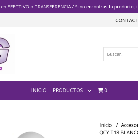
FECTIVO o TRANSFERENCIA / Si no encontras tu producto, te 
CONTAC
INICIO
PRODUCTOS
0
Inicio
Acceso
QCY T18 BLANC